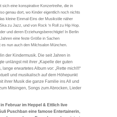
 sich eine konspirative Konzertreihe, die in
lso genau dort, wo Kinder eigentlich noch nichts
as kleine Einmal-Eins der Musikstile näher
 Ska zu Jazz, und von Rock ‘n Roll zu Hip Hop.
nder und deren Erziehungsberechtigte! In Berlin
en Jahren eine feste Größe in Sachen
t es nun auch den Milchsalon München.
lin der Kindermusik. Die seit Jahren in
te unlängst mit ihrer „Kapelle der guten
, lange erwartetes Album vor: „Rette mich!!!“
 aktuell und musikalisch auf dem Höhepunkt
 mit ihrer Musik die ganze Familie ins All und
zum Mitsingen, Songs zum Abrocken, Lieder
in Februar im Heppel & Ettlich live
Suli Puschban eine famose Entertainerin,