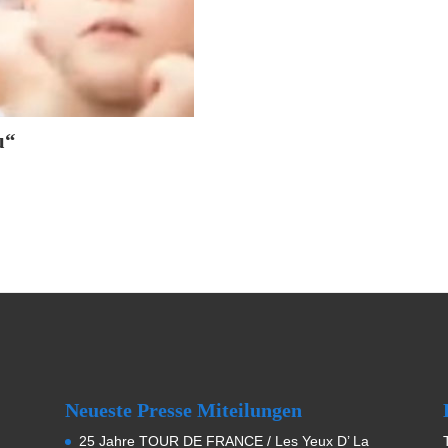
u“
Neueste Presse Miteilungen
25 Jahre TOUR DE FRANCE / Les Yeux D’ La