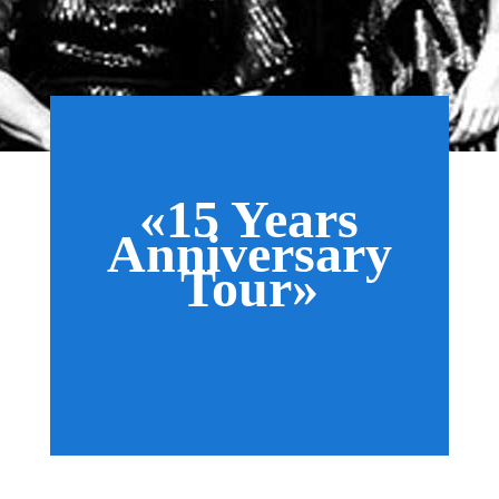
«
15 Years
Anniversary
Tour»